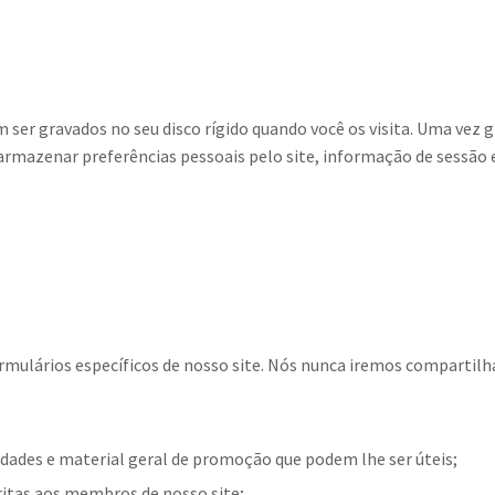
ser gravados no seu disco rígido quando você os visita. Uma vez g
 armazenar preferências pessoais pelo site, informação de sessão 
mulários específicos de nosso site. Nós nunca iremos compartilha
idades e material geral de promoção que podem lhe ser úteis;
itas aos membros de nosso site;