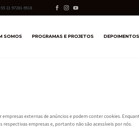
+55 21 97281-9518
M SOMOS
PROGRAMAS E PROJETOS
DEPOIMENTO
or empresas externas de anúncios e podem conter cookies. Enquan
s respectivas empresas e, portanto não são acessíveis por nós.